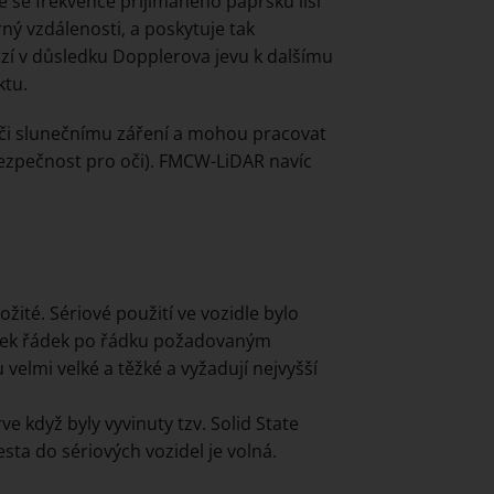
e se frekvence přijímaného paprsku liší
ý vzdálenosti, a poskytuje tak
ází v důsledku Dopplerova jevu k dalšímu
ktu.
či slunečnímu záření a mohou pracovat
bezpečnost pro oči). FMCW-LiDAR navíc
žité. Sériové použití ve vozidle bylo
prsek řádek po řádku požadovaným
velmi velké a těžké a vyžadují nejvyšší
e když byly vyvinuty tzv. Solid State
sta do sériových vozidel je volná.