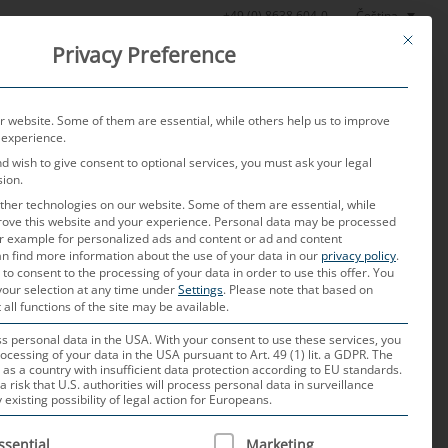
Čeština
+49 (0) 8638 604-0
This butt
Privacy Preference
oratoř
Aktuality
O nás
Kariéra
Kontakt
 website. Some of them are essential, while others help us to improve
 experience.
nd wish to give consent to optional services, you must ask your legal
sion.
her technologies on our website. Some of them are essential, while
rove this website and your experience.
Personal data may be processed
for example for personalized ads and content or ad and content
n find more information about the use of your data in our
privacy policy
.
 to consent to the processing of your data in order to use this offer.
You
your selection at any time under
Settings
.
Please note that based on
 all functions of the site may be available.
 personal data in the USA. With your consent to use these services, you
ocessing of your data in the USA pursuant to Art. 49 (1) lit. a GDPR. The
idle
 as a country with insufficient data protection according to EU standards.
a risk that U.S. authorities will process personal data in surveillance
xisting possibility of legal action for Europeans.
ém průmyslu budoucnosti. Řadu
 bylo obtížné realizovat bez podpory
 IS A LIST OF SERVICE GROUPS FOR WHICH CONSENT CAN B
ssential
Marketing