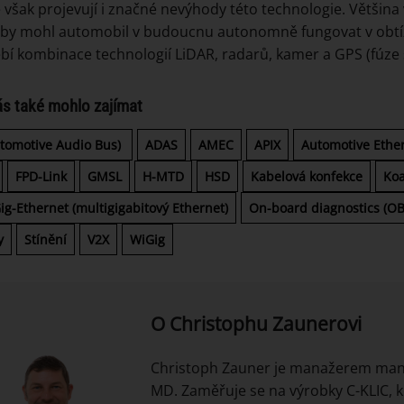
e však projevují i značné nevýhody této technologie. Většina
by mohl automobil v budoucnu autonomně fungovat v obtí
bí kombinace technologií LiDAR, radarů, kamer a GPS (fúze 
ás také mohlo zajímat
utomotive Audio Bus)
ADAS
AMEC
APIX
Automotive Ethe
FPD-Link
GMSL
H-MTD
HSD
Kabelová konfekce
Ko
ig-Ethernet (multigigabitový Ethernet)
On-board diagnostics (O
y
Stínění
V2X
WiGig
O Christophu Zaunerovi
Christoph Zauner je manažerem man
MD. Zaměřuje se na výrobky C-KLIC, 