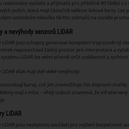
u realizovány vysílače a přijímače pro přibližně 80 řádků a s
vých polích, která mají částečně velikost šekové karty. Lze 
ickým umístěním několika těchto snímačů na vozidle je umo
y a nevýhody senzorů LiDAR
 LiDAR jsou schopny generovat kompletní trojrozměrný obra
nímek neponechává žádný prostor pro interpretace a vytvář
systému LiDAR lze velmi přesně určit vzdálenost a rychlost 
 LiDAR však mají dvě velké nevýhody:
ozeznávají barvy, což jim znemožňuje číst dopravní značky.
blémy mají v mlze – vlhký vzduch znamená, že infračervený 
je.
ry LiDAR
 LiDAR jsou nezbytnou součástí pro zvýšení bezpečnosti aut