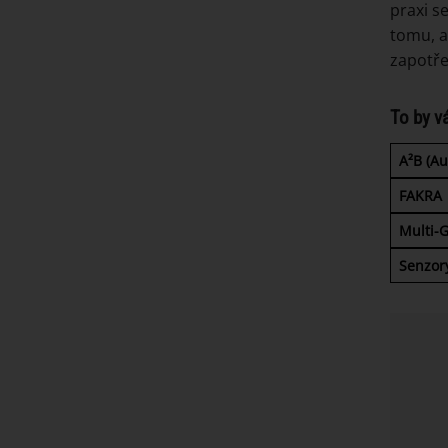
praxi s
tomu, a
zapotře
To by v
A²B (A
FAKRA
Multi-G
Senzor