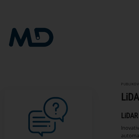
Přeskočit
na
obsah
PUBLIKO
LiD
LiDAR 
Inovati
automat