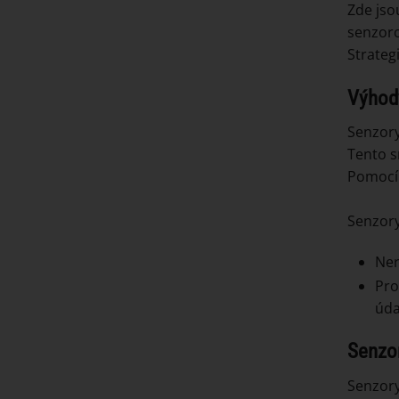
Zde jso
senzoro
Strateg
Výhod
Senzory
Tento s
Pomocí 
Senzory
Ner
Pro
úda
Senzo
Senzory