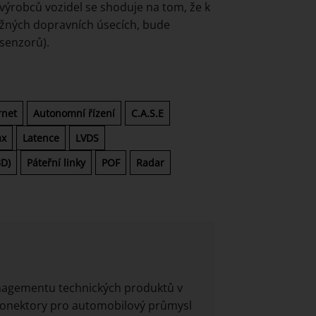
 výrobců vozidel se shoduje na tom, že k
žných dopravních úsecích, bude
senzorů).
rnet
Autonomní řízení
C.A.S.E
ax
Latence
LVDS
BD)
Páteřní linky
POF
Radar
agementu technických produktů v
konektory pro automobilový průmysl