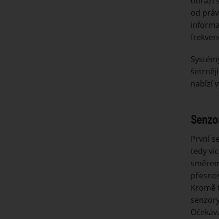
odrazí 
od práv
informa
frekven
Systémy
šetrněj
nabízí v
Senzo
První s
tedy ví
směrem 
přesnost
Kromě t
senzory
Očekává