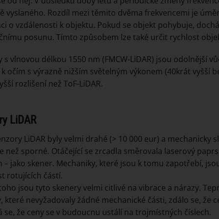
se od něj. V důsledku doby letu a periodické změny frekvenc
ě vyslaného. Rozdíl mezi těmito dvěma frekvencemi je úměrn
ci o vzdálenosti k objektu. Pokud se objekt pohybuje, doch
čnímu posunu. Tímto způsobem lze také určit rychlost obje
 s vlnovou délkou 1550 nm (FMCW-LiDAR) jsou odolnější vů
i k očím s výrazně nižším světelným výkonem (40krát vyšší 
yšší rozlišení než ToF-LiDAR.
ry LiDAR
enzory LiDAR byly velmi drahé (> 10 000 eur) a mechanicky slo
ce než sporné. Otáčející se zrcadla směrovala laserový pa
– jako skener. Mechaniky, které jsou k tomu zapotřebí, jsou 
 rotujících částí.
oho jsou tyto skenery velmi citlivé na vibrace a nárazy. Teprv
, které nevyžadovaly žádné mechanické části, zdálo se, že ce
 se, že ceny se v budoucnu ustálí na trojmístných číslech.