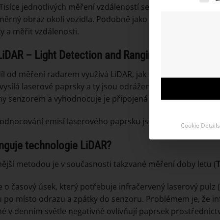
 Tisíce jednotlivých měření vzdáleností se skládají z 10 až 3
měrný obraz okolí vozidla. Podobně jako v případě měření
y a měřit vzdálenosti.
LiDAR
–
Li
ght
D
etection
a
nd
R
anging
íl od měření radarem využívá LiDAR, jak napovídá výraz „li
vysílá laserové paprsky a ty jsou odráženy objektem. Odraž
ny senzorem a vyhodnocuje je připojená počítačová jednotk
odnocování emisí laserového paprsku jsou k dispozici různ
Cookie Details
nguje technologie LiDAR?
ější metodou je v současnosti takzvané měření doby letu (
T
e o časový úsek, který potřebuje infračervený laserový pulz 
 po místo odrazu a zpátky do senzoru. Problémem je, že inf
é v denním světle negativně ovlivňují paprsek prostřednic