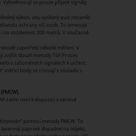
 Vyhodnocují se pouze přijaté signály
ětelný výkon, aby vysílaný pulz nezanikl
z důvodu ochrany očí osob. To omezuje
 i na vzdálenost 200 metrů. V současné
 metodě zapotřebí několik měření. V
ají zvýšit dosah metody ToF.Proces
pixelů v zašuměných signálech k určení,
é“ měřicí body se chovají v souladu s
 (FMCW)
.
R zatím není k dispozici v sériové
 „chirpován“ pomocí metody FMCW. To
ž laserový paprsek dopadne na objekt,