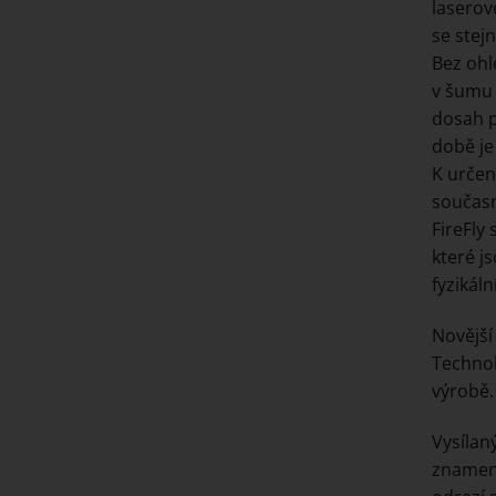
laserov
se ste
Bez ohl
v šumu 
dosah p
době je
K určen
současn
FireFly
které j
fyzikál
Novějš
Technol
výrobě.
Vysílan
znamená