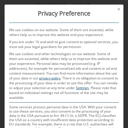
Přeskočit
Čeština
+49 (0) 8638 604-0
This bu
na
Privacy Preference
obsah
We use cookies on our website. Some of them are essential, while
others help us to improve this website and your experience.
If you are under 16 and wish to give consent to optional services, you
MENU
must ask your legal guardians for permission.
We use cookies and other technologies on our website. Some of
them are essential, while others help us to improve this website and
your experience.
Personal data may be processed (e.g. IP
PUBLIKOVÁNO DNE
16. 2. 2026
AUTOREM
KLAUS BRAMHOFER
addresses), for example for personalized ads and content or ad and
content measurement.
You can find more information about the use
On-board diagnostics (OBD)
of your data in our
privacy policy
.
There is no obligation to consent to
the processing of your data in order to use this offer.
You can revoke
or adjust your selection at any time under
Settings
.
Please note that
based on individual settings not all functions of the site may be
Palubní diagnostika
available.
Co je palubní diagnostika (On Board
Some services process personal data in the USA. With your consent
to use these services, you also consent to the processing of your
Diagnostic, OBD)
data in the USA pursuant to Art. 49 (1) lit. a GDPR. The ECJ classifies
the USA as a country with insufficient data protection according to
EU standards. For example, there is a risk that U.S. authorities will