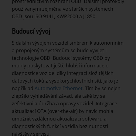
prostřednictvím rozhraní OBD. Dalšími protokoly
používanými zejména ve starších systémech
OBD jsou ISO 9141, KWP2000 a J1850.
Budoucí vývoj
S dalším vývojem vozidel směrem k autonomním
a propojeným systémům se bude vyvíjet i
technologie OBD. Budoucí systémy OBD by
mohly poskytovat ještě hlubší informace o
diagnostice vozidel díky integraci složitějších
datových toků z vysokorychlostních sítí, jako je
například
Automotive Ethernet
. Tím by se nejen
zlepšilo vyhledávání závad, ale také by se
zefektivnila údržba a opravy vozidel. Integrace
aktualizací OTA (over-the-air) by navíc mohla
umožnit vzdálenou aktualizaci softwaru a
diagnostických funkcí vozidla bez nutnosti
návštěvy servisu.