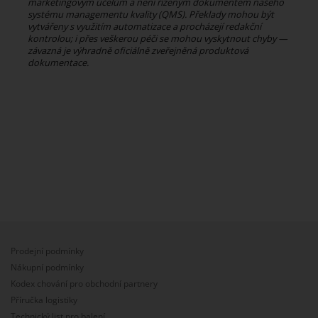
marketingovým účelům a není řízeným dokumentem našeho
systému managementu kvality (QMS). Překlady mohou být
vytvářeny s využitím automatizace a procházejí redakční
kontrolou; i přes veškerou péči se mohou vyskytnout chyby —
závazná je výhradně oficiálně zveřejněná produktová
dokumentace.
Prodejní podmínky
Nákupní podmínky
Kodex chování pro obchodní partnery
Příručka logistiky
Technický list pro balení