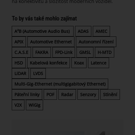
na konektivitu a složitost moderních vozidel.
To by vás také mohlo zajímat
A²B (Automotive Audio Bus)
ADAS
AMEC
APIX
Automotive Ethernet
Autonomní řízení
C.A.S.E
FAKRA
FPD-Link
GMSL
H-MTD
HSD
Kabelová konfekce
Koax
Latence
LiDAR
LVDS
Multi-Gig-Ethernet (multigigabitový Ethernet)
Páteřní linky
POF
Radar
Senzory
Stínění
V2X
WiGig