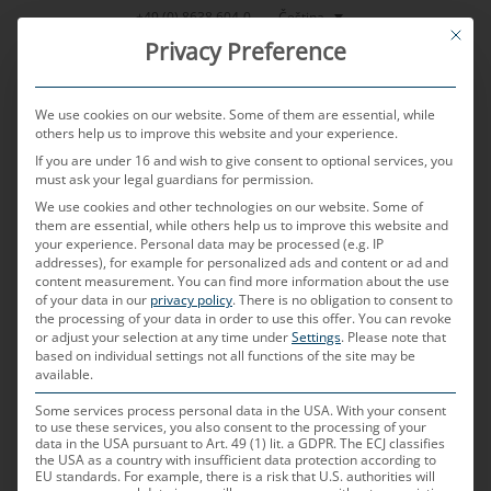
Přeskočit
Čeština
+49 (0) 8638 604-0
This bu
na
Privacy Preference
obsah
We use cookies on our website. Some of them are essential, while
others help us to improve this website and your experience.
If you are under 16 and wish to give consent to optional services, you
MENU
must ask your legal guardians for permission.
We use cookies and other technologies on our website. Some of
them are essential, while others help us to improve this website and
your experience.
Personal data may be processed (e.g. IP
PUBLIKOVÁNO DNE
14. 12. 2023
AUTOREM
CHRISTIAN
addresses), for example for personalized ads and content or ad and
NEULINGER
content measurement.
You can find more information about the use
of your data in our
privacy policy
.
There is no obligation to consent to
GMSL
the processing of your data in order to use this offer.
You can revoke
or adjust your selection at any time under
Settings
.
Please note that
based on individual settings not all functions of the site may be
available.
Co znamená GMSL?
Some services process personal data in the USA. With your consent
Zkratka znamená „Gigabit Multimedia Serial Link“
to use these services, you also consent to the processing of your
data in the USA pursuant to Art. 49 (1) lit. a GDPR. The ECJ classifies
a označuje technologii, při níž je videosignál
the USA as a country with insufficient data protection according to
EU standards. For example, there is a risk that U.S. authorities will
přenášen digitálně a nekomprimovaně