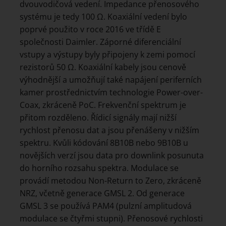
dvouvodičová vedení. Impedance přenosového
systému je tedy 100 Ω. Koaxiální vedení bylo
poprvé použito v roce 2016 ve třídě E
společnosti Daimler. Záporné diferenciální
vstupy a výstupy byly připojeny k zemi pomocí
rezistorů 50 Ω. Koaxiální kabely jsou cenově
výhodnější a umožňují také napájení periferních
kamer prostřednictvím technologie Power-over-
Coax, zkráceně PoC. Frekvenční spektrum je
přitom rozděleno. Řídicí signály mají nižší
rychlost přenosu dat a jsou přenášeny v nižším
spektru. Kvůli kódování 8B10B nebo 9B10B u
novějších verzí jsou data pro downlink posunuta
do horního rozsahu spektra. Modulace se
provádí metodou Non-Return to Zero, zkráceně
NRZ, včetně generace GMSL 2. Od generace
GMSL 3 se používá PAM4 (pulzní amplitudová
modulace se čtyřmi stupni). Přenosové rychlosti