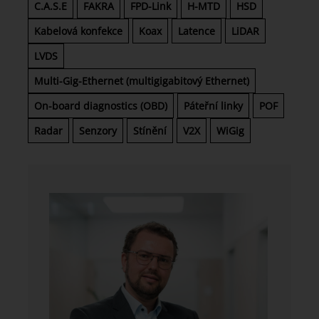
C.A.S.E
FAKRA
FPD-Link
H-MTD
HSD
Kabelová konfekce
Koax
Latence
LiDAR
LVDS
Multi-Gig-Ethernet (multigigabitový Ethernet)
On-board diagnostics (OBD)
Páteřní linky
POF
Radar
Senzory
Stínění
V2X
WiGig