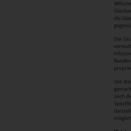
Million
Glasfas
die Gla
gegenüb
Der Gru
vermutl
Infotai
Bandbre
proprie
Seit di
gemacht
auch di
Spezifi
darstel
möglich