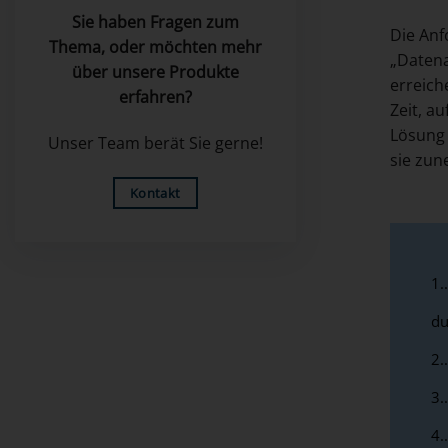
Sie haben Fragen zum
Die Anf
Thema, oder möchten mehr
„Datena
über unsere Produkte
erreich
erfahren?
Zeit, a
Lösung 
Unser Team berät Sie gerne!
sie zun
Kontakt
1.
du
2.
3.
4.