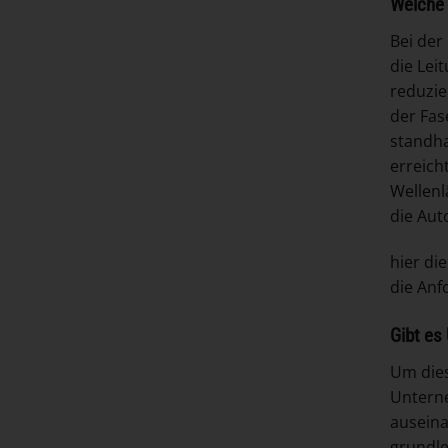
Welche 
Bei der
die Lei
reduzie
der Fas
standha
erreich
Wellenl
die Aut
hier di
die Anf
Gibt es
Um dies
Unterne
auseina
grundle