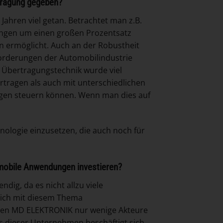
tragung gegeben?
Jahren viel getan. Betrachtet man z.B.
fungen um einen großen Prozentsatz
n ermöglicht. Auch an der Robustheit
forderungen der Automobilindustrie
r Übertragungstechnik wurde viel
ertragen als auch mit unterschiedlichen
ngen steuern können. Wenn man dies auf
hnologie einzusetzen, die auch noch für
omobile Anwendungen investieren?
dig, da es nicht allzu viele
sich mit diesem Thema
eben MD ELEKTRONIK nur wenige Akteure
es dieser Unternehmen beschäftigt sich