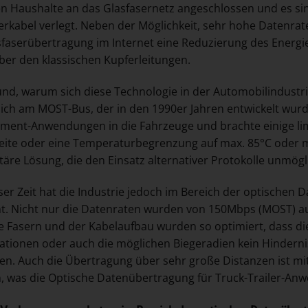
en Haushalte an das Glasfasernetz angeschlossen und es si
erkabel verlegt. Neben der Möglichkeit, sehr hohe Datenrate
sfaserübertragung im Internet eine Reduzierung des Energ
er den klassischen Kupferleitungen.
nd, warum sich diese Technologie in der Automobilindustrie
ich am MOST-Bus, der in den 1990er Jahren entwickelt wurd
nment-Anwendungen in die Fahrzeuge und brachte einige limi
ite oder eine Temperaturbegrenzung auf max. 85°C oder m
täre Lösung, die den Einsatz alternativer Protokolle unmög
eser Zeit hat die Industrie jedoch im Bereich der optischen
. Nicht nur die Datenraten wurden von 150Mbps (MOST) auf
e Fasern und der Kabelaufbau wurden so optimiert, dass d
kationen oder auch die möglichen Biegeradien kein Hindern
len. Auch die Übertragung über sehr große Distanzen ist mi
, was die Optische Datenübertragung für Truck-Trailer-A