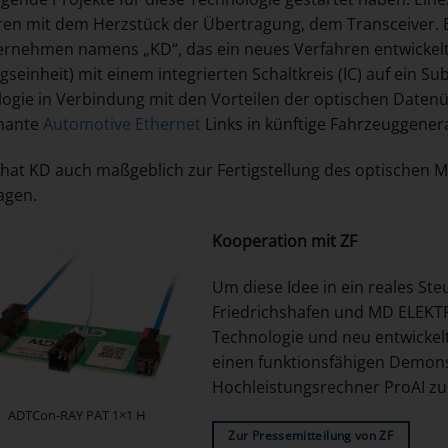
hren mit dem Herzstück der Übertragung, dem Transceiver. E
rnehmen namens „KD“, das ein neues Verfahren entwickelt 
seinheit) mit einem integrierten Schaltkreis (IC) auf ein Sub
ogie in Verbindung mit den Vorteilen der optischen Datenü
mante
Automotive Ethernet
Links in künftige Fahrzeuggenera
 hat KD auch maßgeblich zur Fertigstellung des optischen Mu
agen.
Kooperation mit ZF
Um diese Idee in ein reales St
Friedrichshafen und MD ELEKTRO
Technologie und neu entwickelt
einen funktionsfähigen Demon
Hochleistungsrechner ProAI zu 
ADTCon-RAY PAT 1×1 H
Zur Pressemitteilung von ZF