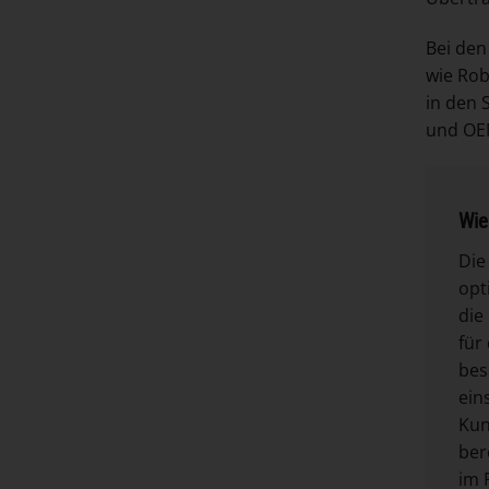
Bei den
wie Ro
in den 
und OEM
Wie
Die
opt
die
für
bes
ein
Kun
ber
im 