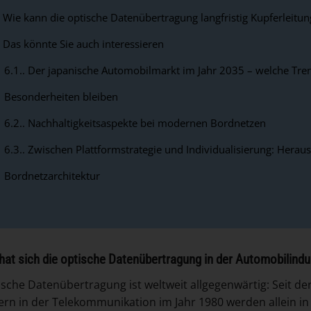
Wie kann die optische Datenübertragung langfristig Kupferleitun
Das könnte Sie auch interessieren
6.1.
Der japanische Automobilmarkt im Jahr 2035 – welche Tren
Besonderheiten bleiben
6.2.
Nachhaltigkeitsaspekte bei modernen Bordnetzen
6.3.
Zwischen Plattformstrategie und Individualisierung: Hera
Bordnetzarchitektur
at sich die optische Datenübertragung in der Automobilindu
ische Datenübertragung ist weltweit allgegenwärtig: Seit 
ern in der Telekommunikation im Jahr 1980 werden allein in 