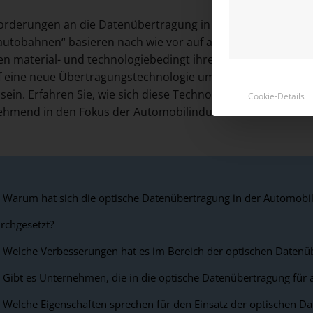
orderungen an die Datenübertragung in modernen Fahrzeug
utobahnen“ basieren nach wie vor auf althergebrachten Te
en material- und technologiebedingt ihre Grenzen. Damit stell
uf eine neue Übertragungstechnologie umzusteigen? Die op
sein. Erfahren Sie, wie sich diese Technologie entwickelt ha
Cookie-Details
ehmend in den Fokus der Automobilindustrie rückt.
Warum hat sich die optische Datenübertragung in der Automobili
rchgesetzt?
Welche Verbesserungen hat es im Bereich der optischen Datenü
Gibt es Unternehmen, die in die optische Datenübertragung für
Welche Eigenschaften sprechen für den Einsatz der optischen D