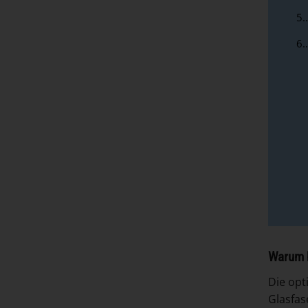
5.
6.
Warum h
Die opt
Glasfas