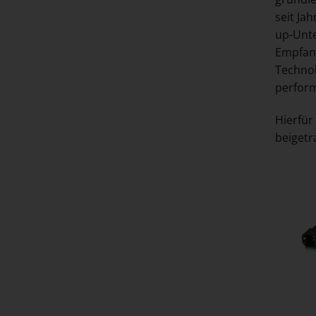
seit Ja
up-Unte
Empfang
Technol
perfor
Hierfür
beigetr