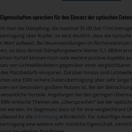
Eigenschaften sprechen für den Einsatz der optischen Date
cht man die Dämpfung, die maximal 35 dB (bei 11m) betragen
ertragung über Kupfer, so wird deutlich, dass die optisch
n Wert aufweist. Bei Neuentwicklungen im Rechenzentrum w
ert, so dass derzeit Dämpfungswerte kleiner 0,1 dB/km er
ichen Vorteil können noch viele weitere positive Aspekte au
satz von Lichtwellenleitern gegenüber einer vergleichbaren
 des Platzbedarfs einsparen. Darüber hinaus sind Lichtwell
chen eine EMV-sichere Datenübertragung über sehr lange S
sen von besonders großem Nutzen ist. Bei der Betrachtun
 wesentliche Vorteile. Angefangen bei den geringen Übertr
EMV-kritische Themen wie „Übersprechen“ bei der optisch
tet werden. Im Gegensatz dazu ist für eine vergleichbare Ü
ufwand für die
Schirmung
erforderlich. Für zukünftige Anw
ertragung eine weitere sehr nützliche Eigenschaft, nämlich 
gung bei gleicher Bandbreite.