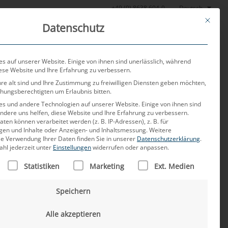
Deutsch
+49 (0) 8638 604-0
This butt
Datenschutz
or
Aktuelles
Über uns
Karriere
Kontakt
s auf unserer Website. Einige von ihnen sind unerlässlich, während
iese Website und Ihre Erfahrung zu verbessern.
re alt sind und Ihre Zustimmung zu freiwilligen Diensten geben möchten,
ehungsberechtigten um Erlaubnis bitten.
s und andere Technologien auf unserer Website. Einige von ihnen sind
ndere uns helfen, diese Website und Ihre Erfahrung zu verbessern.
n können verarbeitet werden (z. B. IP-Adressen), z. B. für
igen und Inhalte oder Anzeigen- und Inhaltsmessung.
Weitere
ie Verwendung Ihrer Daten finden Sie in unserer
Datenschutzerklärung
.
ahl jederzeit unter
Einstellungen
widerrufen oder anpassen.
für den Einsatz in
LISTE DER SERVICE-GRUPPEN, FÜR DIE EINE EINWILLIGUNG
Statistiken
Marketing
Ext. Medien
Speichern
ich an Ihre Grenzen
Alle akzeptieren