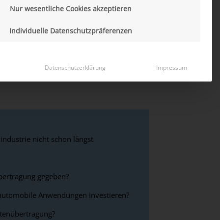
Nur wesentliche Cookies akzeptieren
en steigen rasant, doch die
chnologien. Klassische Kupferleitungen
Individuelle Datenschutzpräferenzen
t sich eine zentrale Frage: Ist es an der
tische Datenübertragung könnte die
t, welche Vorteile sie bietet und warum
Datenschutzerklärung
Impressum
ndustrie nicht schon längst
bertragung gegeben?
 automobile Anwendungen investieren?
atenübertragung?