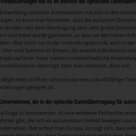
Verbesserungen hat es im Bereich der optischen Datenüber
 Entwicklung optischer Komponenten hat sich in den letzten 
tungen, so kann man feststellen, dass die optischen Dämp
rt wurden, was eine Übertragung über sehr große Distanze
ern und Kabel wurde gearbeitet, so dass sie den hohen An
lten. Aber nicht nur in der Verbindungstechnik, auch in de
t. Hier sind Systeme im Einsatz, die sowohl bidirektional üb
ängen auf einer Faser mehrere unterschiedliche Anwendu
omobilindustrie überträgt, kann man erkennen, dass sich
e Möglichkeit eröffnet, schon heute eine zukunftsfähige Tec
orderungen geeignet ist.
 Unternehmen, die in die optische Datenübertragung für aut
e Frage zu beantworten, ist eine weltweite Recherche notwen
hmen gibt, die sich im automobilen Umfeld bewegen und 
ndersetzen. Betrachtet man Europa, so zeigt sich, dass n
gende Projekte für diese Technologie gestartet haben. Ein