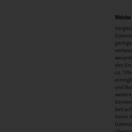
Welche 
Verglei
Datenüb
geringe
verbess
wesentl
den Ein
ca. 10%
ermögli
und Bus
weitere
können 
betrach
hoher A
Datenüb
Übertra