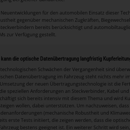
 Neuentwicklungen für den automobilen Einsatz dieser Tec
bustheit gegenüber mechanischen Zugkräften, Biegewechse
Steckverbindern bereits berücksichtigt und automobiltaugl
s zur Verfügung gestellt.
 kann die optische Datenübertragung langfristig Kupferleitu
 technologischen Schwächen der Vergangenheit sind über
ischen Datenübertragung im Fahrzeug steht nichts mehr im 
 Umsetzung der neuen Übertragungstechnologie ist die Ferti
 die speziellen Anforderungen an Steckverbinder, Kabel u
chäftigt sich bereits intensiv mit diesem Thema und wird Ku
steigen wollen, dabei unterstützen. Um nachzuweisen, dass 
denanforderungen (mechanische Robustheit und Klimawechs
eits erste Tests initiiert, die zeigen werden, dass die opti
Fahrzeug bestens geeignet ist. Ein weiterer Schritt wird se