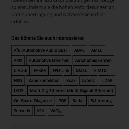
spielen, indem sie die hohen Anforderungen an
Datenübertragung und Netzwerksicherheit
erfüllen.
Das könnte Sie auch interessieren
A²B (Automotive Audio Bus)
ADAS
AMEC
APIX
Automotive Ethernet
Autonomes Fahren
C.A.S.E
FAKRA
FPD-Link
GMSL
H-MTD
HSD
Kabelkonfektion
Koax
Latenz
LiDAR
LVDS
Multi-Gig-Ethernet (Multi-Gigabit-Ethernet)
On-Board-Diagnose
POF
Radar
Schirmung
Sensorik
V2X
WiGig