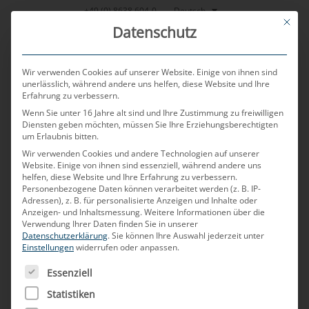
Zum
Deutsch
+49 (0) 8638 604-0
This bu
Inhalt
Datenschutz
springen
Wir verwenden Cookies auf unserer Website. Einige von ihnen sind
unerlässlich, während andere uns helfen, diese Website und Ihre
Erfahrung zu verbessern.
MENU
Wenn Sie unter 16 Jahre alt sind und Ihre Zustimmung zu freiwilligen
Diensten geben möchten, müssen Sie Ihre Erziehungsberechtigten
um Erlaubnis bitten.
Wir verwenden Cookies und andere Technologien auf unserer
VERÖFFENTLICHT AM
9. JANUAR 2025
VON
HELMUT PRITZ
Website. Einige von ihnen sind essenziell, während andere uns
helfen, diese Website und Ihre Erfahrung zu verbessern.
Backbone-Verbindungen
Personenbezogene Daten können verarbeitet werden (z. B. IP-
Adressen), z. B. für personalisierte Anzeigen und Inhalte oder
Anzeigen- und Inhaltsmessung.
Weitere Informationen über die
Verwendung Ihrer Daten finden Sie in unserer
Was sind Backbone-Verbindungen?
Datenschutzerklärung
.
Sie können Ihre Auswahl jederzeit unter
Einstellungen
widerrufen oder anpassen.
Backbone-Verbindungen im Automobilbereich
ES FOLGT EINE LISTE DER SERVICE-GRUPPEN, FÜR DIE
Essenziell
sind zentrale Datenleitungen, die als
Hauptkommunikationsverbindungen innerhalb
Statistiken